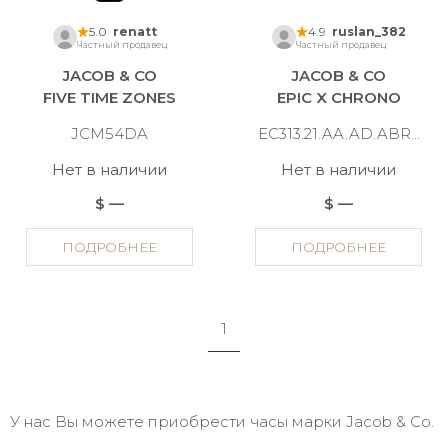
5.0
renatt
4.9
ruslan_382
Частный продавец
Частный продавец
JACOB & CO
JACOB & CO
FIVE TIME ZONES
EPIC X CHRONO
JCM54DA
EC313.21.AA.AD.ABRUA
Нет в наличии
Нет в наличии
$ —
$ —
ПОДРОБНЕЕ
ПОДРОБНЕЕ
1
У нас Вы можете приобрести часы марки Jacob & Co.