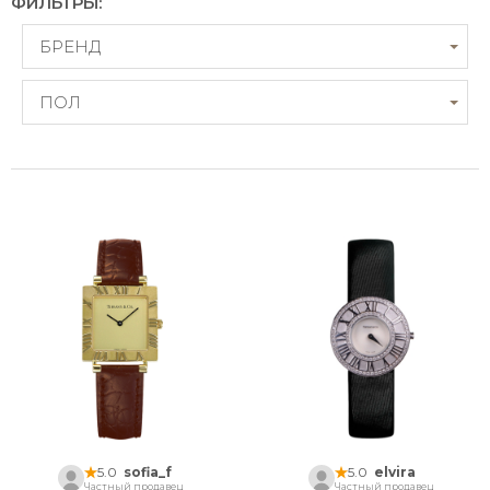
ФИЛЬТРЫ:
БРЕНД
ПОЛ
5.0
sofia_f
5.0
elvira
Частный продавец
Частный продавец