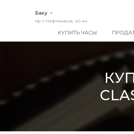
Баку
пр-т Нефтяников, 40-44
КУПИТЬ ЧАСЫ
ПРОДАТ
КУ
CLA